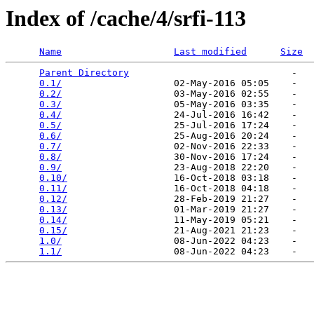
Index of /cache/4/srfi-113
Name
Last modified
Size
Parent Directory
                             -   

0.1/
                    02-May-2016 05:05    -   

0.2/
                    03-May-2016 02:55    -   

0.3/
                    05-May-2016 03:35    -   

0.4/
                    24-Jul-2016 16:42    -   

0.5/
                    25-Jul-2016 17:24    -   

0.6/
                    25-Aug-2016 20:24    -   

0.7/
                    02-Nov-2016 22:33    -   

0.8/
                    30-Nov-2016 17:24    -   

0.9/
                    23-Aug-2018 22:20    -   

0.10/
                   16-Oct-2018 03:18    -   

0.11/
                   16-Oct-2018 04:18    -   

0.12/
                   28-Feb-2019 21:27    -   

0.13/
                   01-Mar-2019 21:27    -   

0.14/
                   11-May-2019 05:21    -   

0.15/
                   21-Aug-2021 21:23    -   

1.0/
                    08-Jun-2022 04:23    -   

1.1/