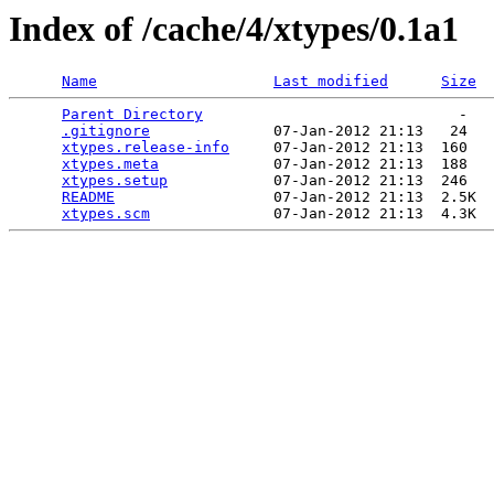
Index of /cache/4/xtypes/0.1a1
Name
Last modified
Size
Parent Directory
                             -   

.gitignore
              07-Jan-2012 21:13   24   

xtypes.release-info
     07-Jan-2012 21:13  160   

xtypes.meta
             07-Jan-2012 21:13  188   

xtypes.setup
            07-Jan-2012 21:13  246   

README
                  07-Jan-2012 21:13  2.5K  

xtypes.scm