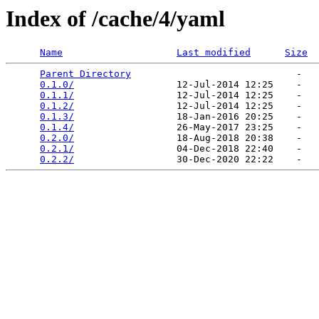
Index of /cache/4/yaml
Name
Last modified
Size
Parent Directory
                             -   

0.1.0/
                  12-Jul-2014 12:25    -   

0.1.1/
                  12-Jul-2014 12:25    -   

0.1.2/
                  12-Jul-2014 12:25    -   

0.1.3/
                  18-Jan-2016 20:25    -   

0.1.4/
                  26-May-2017 23:25    -   

0.2.0/
                  18-Aug-2018 20:38    -   

0.2.1/
                  04-Dec-2018 22:40    -   

0.2.2/