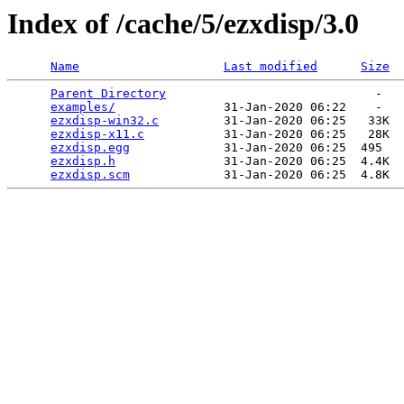
Index of /cache/5/ezxdisp/3.0
Name
Last modified
Size
Parent Directory
                             -   

examples/
               31-Jan-2020 06:22    -   

ezxdisp-win32.c
         31-Jan-2020 06:25   33K  

ezxdisp-x11.c
           31-Jan-2020 06:25   28K  

ezxdisp.egg
             31-Jan-2020 06:25  495   

ezxdisp.h
               31-Jan-2020 06:25  4.4K  

ezxdisp.scm